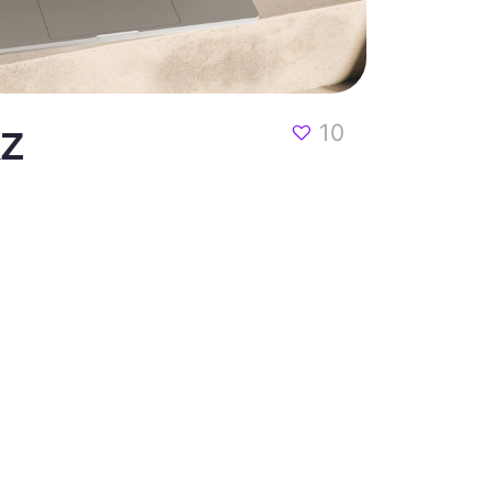
kz
10