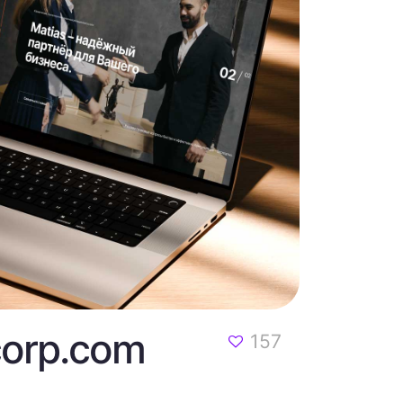
corp.com
157