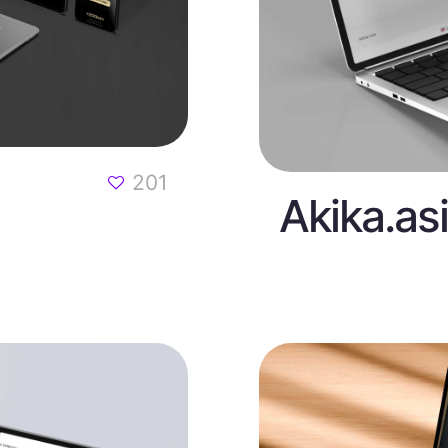
201
Akika.as