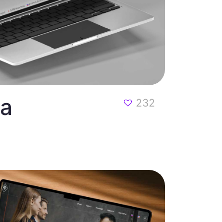
ia
232